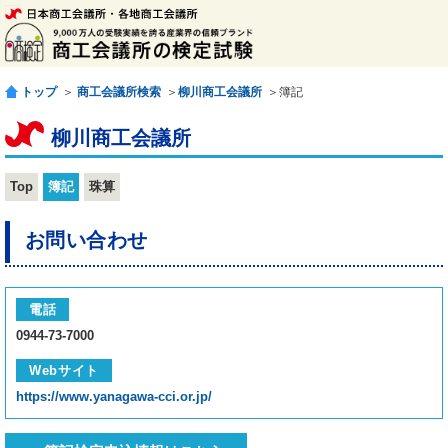
トップ
＞
商工会議所検索
＞
柳川商工会議所
＞簿記
柳川商工会議所
Top
簿記
珠算
お問い合わせ
電話
0944-73-7000
Webサイト
https://www.yanagawa-cci.or.jp/