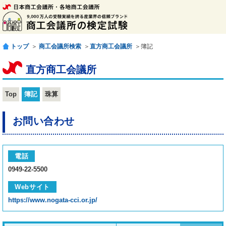
トップ
＞
商工会議所検索
＞
直方商工会議所
＞簿記
直方商工会議所
Top
簿記
珠算
お問い合わせ
電話
0949-22-5500
Webサイト
https://www.nogata-cci.or.jp/