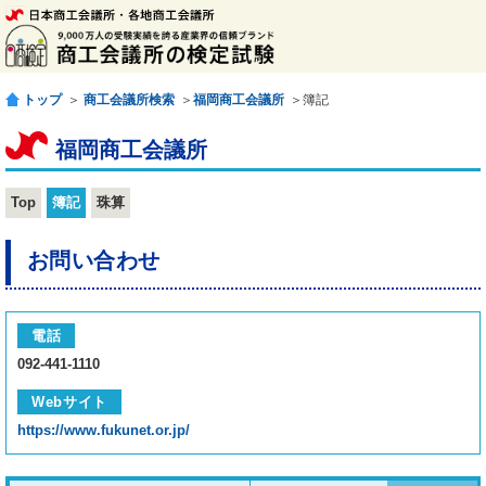
トップ
＞
商工会議所検索
＞
福岡商工会議所
＞簿記
福岡商工会議所
Top
簿記
珠算
お問い合わせ
電話
092-441-1110
Webサイト
https://www.fukunet.or.jp/