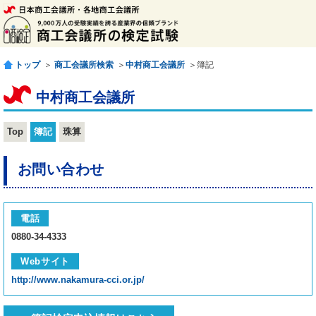
トップ
＞
商工会議所検索
＞
中村商工会議所
＞簿記
中村商工会議所
Top
簿記
珠算
お問い合わせ
電話
0880-34-4333
Webサイト
http://www.nakamura-cci.or.jp/