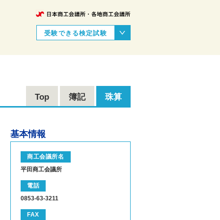
受験できる検定試験
Top
簿記
珠算
基本情報
商工会議所名
平田商工会議所
電話
0853-63-3211
FAX