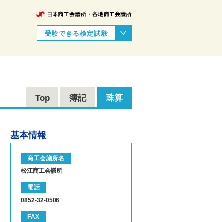
受験できる検定試験
Top
簿記
珠算
基本情報
商工会議所名
松江商工会議所
電話
0852-32-0506
FAX