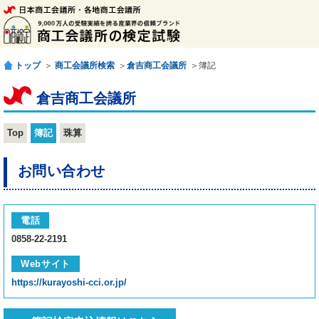
トップ
＞
商工会議所検索
＞
倉吉商工会議所
＞簿記
倉吉商工会議所
Top
簿記
珠算
お問い合わせ
電話
0858-22-2191
Webサイト
https://kurayoshi-cci.or.jp/