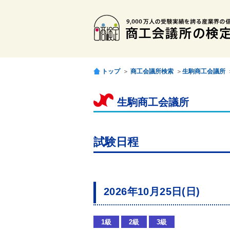
トップ
＞
商工会議所検索
＞
生駒商工会議所
生駒商工会議所
試験日程
2026年10月25日(日)
1級
2級
3級