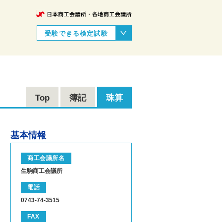
受験できる検定試験
Top
簿記
珠算
基本情報
商工会議所名
生駒商工会議所
電話
0743-74-3515
FAX