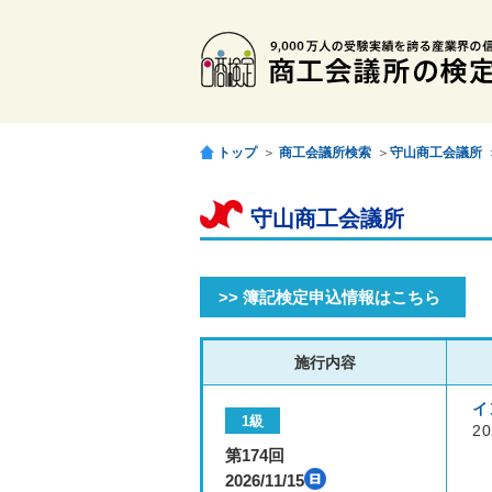
トップ
＞
商工会議所検索
＞
守山商工会議所
守山商工会議所
>> 簿記検定申込情報はこちら
施行内容
イ
1級
20
第174回
2026/11/15