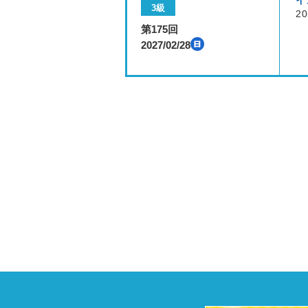
イ
3級
20
第175回
2027/02/28