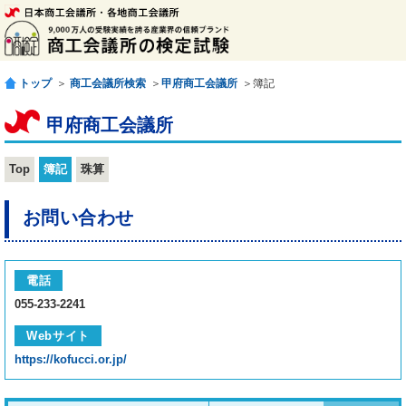
トップ
＞
商工会議所検索
＞
甲府商工会議所
＞簿記
甲府商工会議所
Top
簿記
珠算
お問い合わせ
電話
055-233-2241
Webサイト
https://kofucci.or.jp/