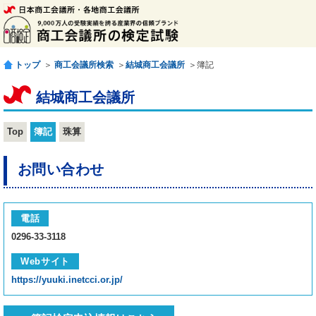
トップ
＞
商工会議所検索
＞
結城商工会議所
＞簿記
結城商工会議所
Top
簿記
珠算
お問い合わせ
電話
0296-33-3118
Webサイト
https://yuuki.inetcci.or.jp/