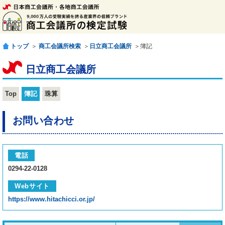
トップ
＞
商工会議所検索
＞
日立商工会議所
＞簿記
日立商工会議所
Top
簿記
珠算
お問い合わせ
電話
0294-22-0128
Webサイト
https://www.hitachicci.or.jp/