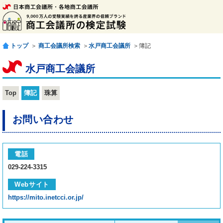
トップ
＞
商工会議所検索
＞
水戸商工会議所
＞簿記
水戸商工会議所
Top
簿記
珠算
お問い合わせ
電話
029-224-3315
Webサイト
https://mito.inetcci.or.jp/