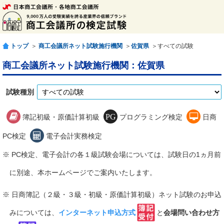
トップ
＞
商工会議所ネット試験施行機関
＞
佐賀県
＞すべての試験
商工会議所ネット試験施行機関：佐賀県
試験種別
簿記初級・原価計算初級
プログラミング検定
日商
PC検定
電子会計実務検定
※ PC検定、電子会計の各１級試験会場については、試験日の1ヵ月前
に別途、本ホームページでご案内いたします。
※ 日商簿記（２級・３級・初級・原価計算初級）ネット試験のお申込
みについては、
インターネット申込方式
と
会場問い合わせ方