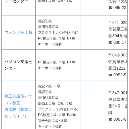
ストセンター
販売士１級･２級･３級
佐賀中央通
☎ 095-237
簿記初級
〒841-020
原価計算初級
佐賀県三養
ウォンツ基山校
プログラミング(全レベル)
倉894番地
PC検定２級･３級･Basic
☎ 080-175
キーボード操作
〒842-003
パソコン支援セ
佐賀県神埼
PC検定２級･３級･Basic
ンター
キーボード操作
豆田1212
☎ 0952-55
簿記２級･３級
簿記初級
〒847-001
商工会議所パソ
原価計算初級
佐賀県唐津
コン教室
販売士１級･２級･３級
番54号 
唐津校（株式会
プログラミング(全レベル)
階
PC検定２級･３級･Basic
社ミライフ）
☎ 0955-58
電子会計２級･３級
キーボード操作