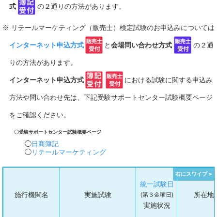
式
の２通りの方法があります。
※ リテールマーケティング（販売士）検定試験のお申込みについては
インターネット申込方式
と
会場問い合わせ方式
の２通
りの方法があります。
インターネット申込方式
における試験に関する申込み
方法や問い合わせ先は、下記受験サポートセンター試験概要ページ
をご確認ください。
〇受験サポートセンター試験概要ページ
日商簿記
リテールマーケティング
統一試験日
施行機関名
実施試験
所在地
(第３金曜日)
実施状況