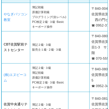
簿記初級
〒840-004
原価計算初級
やなぎパソコン
佐賀県佐賀市
プログラミング(全レベル)
教室
西の門ビ
PC検定２級･３級･Basic
☎ 0952-37
キーボード操作
〒840-080
佐賀県佐賀
CBT佐賀駅前テ
簿記２級･３級
目1-3 サ
ストセンター
販売士１級･２級･３級
階
☎ 070-559
簿記２級･３級
〒840-080
簿記初級
(株)エヌビーコ
佐賀県佐賀市
原価計算初級
ム
5
PC検定２級･３級･Basic
☎ 0952-34
キーボード操作
〒840-081
佐賀中央通りテ
佐賀県佐賀市
簿記２級･３級