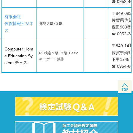
☎ 0952-40
〒849-093
有限会社
佐賀県佐賀
佐賀情報ビジネ
簿記２級･３級
森田903番
ス
☎ 0952-34
〒849-141
Computer Hom
佐賀県嬉野
PC検定２級･３級･Basic
e Education Sy
キーボード操作
下甲1745-
stem チェス
☎ 0954-66