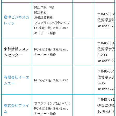
簿記２級･３級
簿記初級
〒847-002
唐津ビジネスカ
原価計算初級
佐賀県唐津市
レッジ
プログラミング(全レベル)
☎ 0955-77
PC検定２級･３級･Basic
キーボード操作
〒848-004
東和情報システ
佐賀県伊万
PC検定２級･３級･Basic
ムセンター
キーボード操作
6-203
☎ 0955-22
〒848-004
有限会社イーエ
佐賀県伊万
PC検定２級･３級･Basic
ムエー
5-36
☎ 0955-22
〒849-091
プログラミング(全レベル)
株式会社プライ
佐賀県佐賀市
PC検定２級･３級･Basic
ム
10明光社ビ
キーボード操作