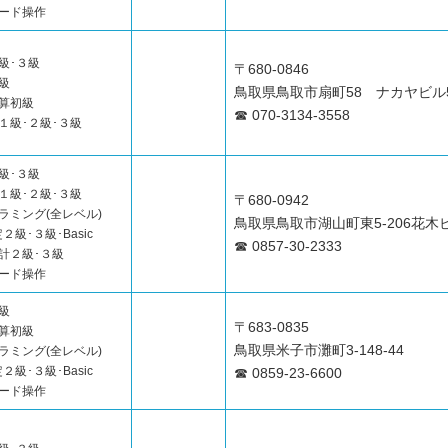
ード操作
級･３級
〒680-0846
級
鳥取県鳥取市扇町58 ナカヤビル
算初級
☎ 070-3134-3558
１級･２級･３級
級･３級
１級･２級･３級
〒680-0942
ラミング(全レベル)
鳥取県鳥取市湖山町東5-206花木
２級･３級･Basic
☎ 0857-30-2333
計２級･３級
ード操作
級
〒683-0835
算初級
鳥取県米子市灘町3-148-44
ラミング(全レベル)
２級･３級･Basic
☎ 0859-23-6600
ード操作