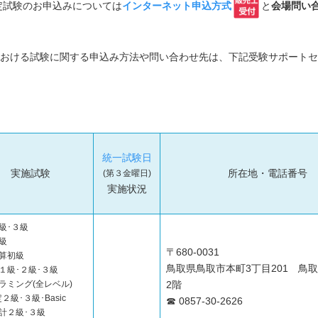
定試験のお申込みについては
インターネット申込方式
と
会場問い
おける試験に関する申込み方法や問い合わせ先は、下記受験サポートセ
統一試験日
実施試験
所在地・電話番号
(第３金曜日)
実施状況
級･３級
級
〒680-0031
算初級
鳥取県鳥取市本町3丁目201 鳥
１級･２級･３級
ラミング(全レベル)
2階
２級･３級･Basic
☎ 0857-30-2626
計２級･３級