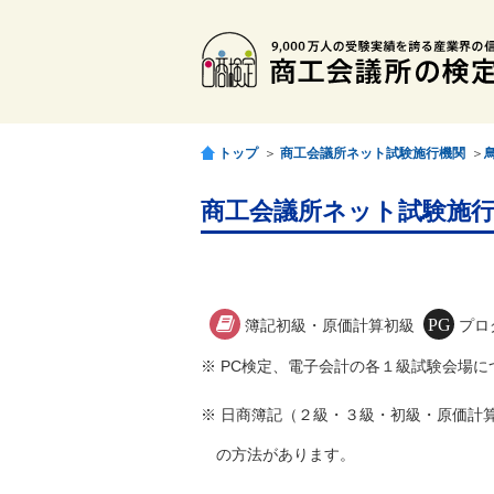
トップ
＞
商工会議所ネット試験施行機関
＞
商工会議所ネット試験施行
簿記初級・原価計算初級
プロ
※ PC検定、電子会計の各１級試験会場
※ 日商簿記（２級・３級・初級・原価計
の方法があります。