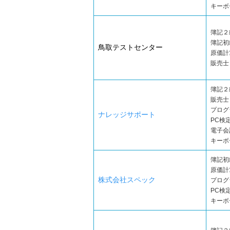
キーボ
簿記２
簿記初
鳥取テストセンター
原価計
販売士
簿記２
販売士
プログ
ナレッジサポート
PC検定
電子会
キーボ
簿記初
原価計
株式会社スペック
プログ
PC検定
キーボ