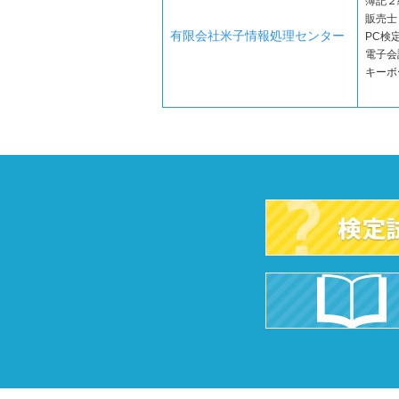
簿記２
販売士
有限会社米子情報処理センター
PC検定
電子会
キーボ