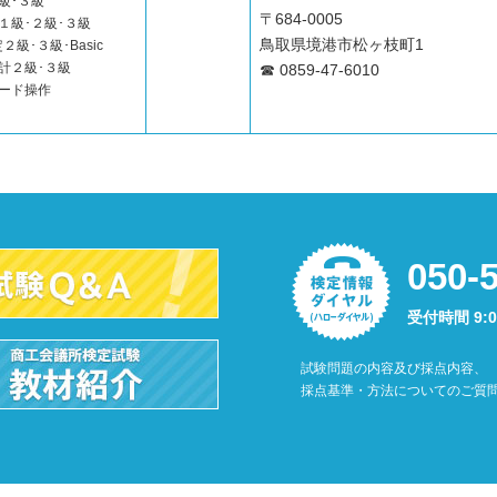
級･３級
〒684-0005
１級･２級･３級
鳥取県境港市松ヶ枝町1
２級･３級･Basic
計２級･３級
☎ 0859-47-6010
ード操作
050-
受付時間 9:
試験問題の内容及び採点内容、
採点基準・方法についてのご質