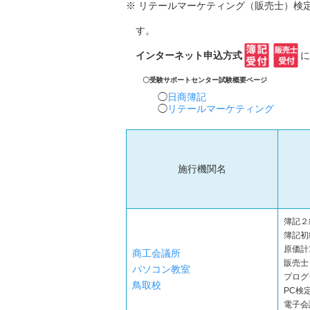
※ リテールマーケティング（販売士）検
す。
インターネット申込方式
に
〇受験サポートセンター試験概要ページ
日商簿記
リテールマーケティング
施行機関名
簿記２
簿記初
原価計
商工会議所
販売士
パソコン教室
プログ
鳥取校
PC検定
電子会