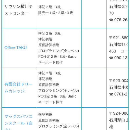
サウザン横川テ
石川県金沢
簿記２級･３級
ストセンター
販売士１級･２級･３級
70
☎ 076-263
簿記２級･３級
〒921-880
簿記初級
石川県野々
原価計算初級
Office TAKU
プログラミング(全レベル)
463 ロー
PC検定２級･３級･Basic
☎ 090-131
キーボード操作
簿記２級･３級
簿記初級
〒923-004
有限会社ドリー
原価計算初級
石川県小松
ムカレッジ
プログラミング(全レベル)
☎ 0761-21
PC検定２級･３級･Basic
キーボード操作
〒924-086
簿記初級
マックスパソコ
石川県白山
原価計算初級
ンスクール（白
プログラミング(全レベル)
地
山）