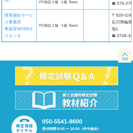
PC検定２級･３級･Basic
☎ 076-275
障害福祉サービ
〒928-024
ス事業所
石川県輪島
PC検定２級･３級･Basic
奥能登WORKS
地1
スタジオ
☎ 0768-34
050-5541-8600
受付時間 9:00 〜 20:00（年中無休）