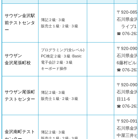
〒920-085
サウザン金沢駅
石川県金沢
簿記２級･３級
前テストセンタ
販売士１級･２級･３級
ライブ1ビ
ー
☎ 076-263
〒920-090
プログラミング(全レベル)
サウザン
石川県金沢市
PC検定２級･３級･Basic
金沢尾張町校
電子会計２級･３級
6藤村ビル1
キーボード操作
☎ 076-263
〒920-090
サウザン尾張町
石川県金沢
簿記２級･３級
テストセンター
販売士１級･２級･３級
目11-6
☎ 076-263
〒920-091
石川県金沢
金沢南町テスト
簿記２級･３級
中屋三井ビ
センター
販売士１級･２級･３級