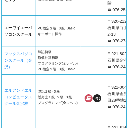
階
☎ 076-255
〒920-212
エーワイエーパ
石川県白山
PC検定２級･３級･Basic
ソコンスクール
キーボード操作
2-13
☎ 076-273
簿記初級
マックスパソコ
〒921-802
原価計算初級
ンスクール（金
石川県金沢市
プログラミング(全レベル)
沢）
☎ 076-244
PC検定２級･３級･Basic
〒921-804
エルアンドエル
簿記２級･３級
石川県金沢
コンピュータス
販売士１級･２級･３級
目28番地1
プログラミング(全レベル)
クール金沢校
☎ 076-245
〒921-816