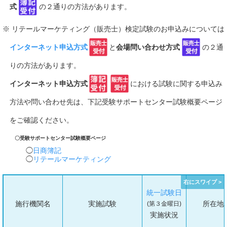
式
の２通りの方法があります。
※ リテールマーケティング（販売士）検定試験のお申込みについては
インターネット申込方式
と
会場問い合わせ方式
の２通
りの方法があります。
インターネット申込方式
における試験に関する申込み
方法や問い合わせ先は、下記受験サポートセンター試験概要ページ
をご確認ください。
〇受験サポートセンター試験概要ページ
日商簿記
リテールマーケティング
統一試験日
施行機関名
実施試験
所在地
(第３金曜日)
実施状況