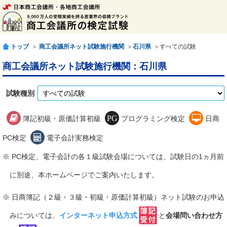
トップ
＞
商工会議所ネット試験施行機関
＞
石川県
＞すべての試験
商工会議所ネット試験施行機関：石川県
試験種別
簿記初級・原価計算初級
プログラミング検定
日商
PC検定
電子会計実務検定
※ PC検定、電子会計の各１級試験会場については、試験日の1ヵ月前
に別途、本ホームページでご案内いたします。
※ 日商簿記（２級・３級・初級・原価計算初級）ネット試験のお申込
みについては、
インターネット申込方式
と
会場問い合わせ方