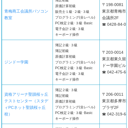
簿記初級
〒198-0081
原価計算初級
青梅商工会議所パソコン
東京都青梅市上
販売士１級･２級･３級
教室
プログラミング(全レベル)
会議所2F
PC検定２級･３級･Basic
☎ 0428-84-0
電子会計２級･３級
キーボード操作
簿記２級･３級
簿記初級
〒203-0014
原価計算初級
東京都東久留米
ジンドー学園
プログラミング(全レベル)
ドー学園ビル
PC検定２級･３級･Basic
☎ 042-475-6
電子会計２級･３級
キーボード操作
簿記２級･３級
資格アリーナ聖蹟桜ヶ丘
〒206-0011
簿記初級
テストセンター（スタデ
東京都多摩市関
原価計算初級
ィPCネット聖蹟桜ヶ丘
プログラミング(全レベル)
プラザ2F
PC検定２級･３級･Basic
校）
☎ 042-319-6
キーボード操作