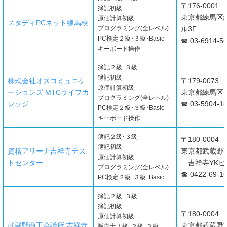
〒176-0001
簿記初級
東京都練馬区練
原価計算初級
スタディPCネット練馬校
プログラミング(全レベル)
ル3F
PC検定２級･３級･Basic
☎ 03-6914-5
キーボード操作
簿記２級･３級
簿記初級
株式会社オズコミュニケ
〒179-0073
原価計算初級
ーションズ MTCライフカ
東京都練馬区田柄
プログラミング(全レベル)
レッジ
☎ 03-5904-1
PC検定２級･３級･Basic
キーボード操作
簿記２級･３級
〒180-0004
簿記初級
資格アリーナ吉祥寺テス
東京都武蔵野市
原価計算初級
トセンター
吉祥寺YKビ
プログラミング(全レベル)
☎ 0422-69-1
PC検定２級･３級･Basic
簿記２級･３級
簿記初級
〒180-0004
原価計算初級
武蔵野商工会議所 吉祥寺
東京都武蔵野市
販売士１級･２級･３級