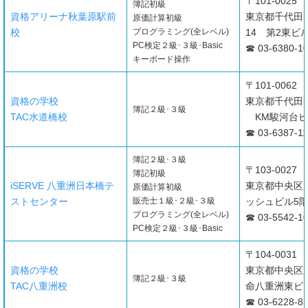
〒101-0025
簿記初級
資格アリーナ秋葉原駅前
東京都千代田
原価計算初級
校
プログラミング(全レベル)
14 第2東ビル
PC検定２級･３級･Basic
☎ 03-6380-1
キーボード操作
〒101-0062
資格の学校
東京都千代田区
簿記２級･３級
TAC水道橋校
KM駿河台ビ
☎ 03-6387-11
簿記２級･３級
〒103-0027
簿記初級
iSERVE 八重洲日本橋テ
東京都中央区日
原価計算初級
ストセンター
販売士１級･２級･３級
ッシュビル5階
プログラミング(全レベル)
☎ 03-5542-1
PC検定２級･３級･Basic
〒104-0031
資格の学校
東京都中央区京
簿記２級･３級
TAC八重洲校
命八重洲東ビル
☎ 03-6228-8