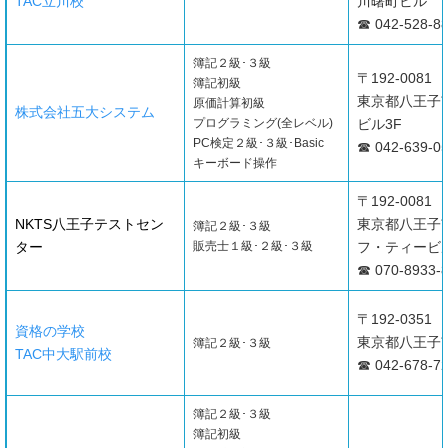
TAC立川校
川曙町ビル
☎ 042-528-8
簿記２級･３級
〒192-0081
簿記初級
東京都八王子市
原価計算初級
株式会社五大システム
プログラミング(全レベル)
ビル3F
PC検定２級･３級･Basic
☎ 042-639-0
キーボード操作
〒192-0081
NKTS八王子テストセン
東京都八王子市
簿記２級･３級
ター
販売士１級･２級･３級
フ・ティービル
☎ 070-8933-
〒192-0351
資格の学校
東京都八王子市
簿記２級･３級
TAC中大駅前校
☎ 042-678-7
簿記２級･３級
簿記初級