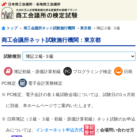
トップ
＞
商工会議所ネット試験施行機関
＞
東京都
＞簿記２級･３級
商工会議所ネット試験施行機関：東京都
試験種別
簿記初級・原価計算初級
プログラミング検定
日商
PC検定
電子会計実務検定
※ PC検定、電子会計の各１級試験会場については、試験日の1ヵ月前
に別途、本ホームページでご案内いたします。
※ 日商簿記（２級・３級・初級・原価計算初級）ネット試験のお申込
みについては、
インターネット申込方式
と
会場問い合わせ方