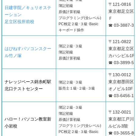
〒121-0816
簿記初級
日建学院／キュリオステ
東京都足立区梅
原価計算初級
ーション
プログラミング(全レベル)
Ｆ
足立区役所前校
PC検定２級･３級･Basic
☎ 03-3887-3
キーボード操作
〒121-0822
簿記２級･３級
はぴねすパソコンスクー
東京都足立区西
簿記初級
ル竹ノ塚
カハシビル1F
原価計算初級
☎ 03-3899-5
〒130-0012
ナレッジベース錦糸町駅
東京都墨田区太平
簿記２級･３級
北口テストセンター
販売士１級･２級･３級
オノビル10F
☎ 03-6456-1
簿記２級･３級
〒132-0021
簿記初級
ハロー！パソコン教室新
東京都江戸川区
原価計算初級
小岩校
プログラミング(全レベル)
ルビル3階
PC検定２級･３級･Basic
☎ 03-3655-8