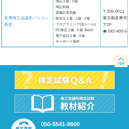
簿記２級･３級
簿記初級
〒206-0011
原価計算初級
多摩商工会議所パソコン
東京都多摩市関
販売士１級･２級･３級
教室
プログラミング(全レベル)
ア2F
PC検定２級･３級･Basic
☎ 042-400-5
電子会計２級･３級
キーボード操作
050-5541-8600