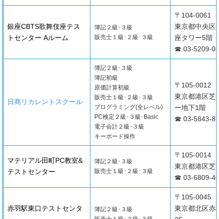
〒104-0061
銀座CBTS歌舞伎座テス
東京都中央区銀
簿記２級･３級
トセンター Aルーム
販売士１級･２級･３級
座タワー5階
☎ 03-5209-0
簿記２級･３級
簿記初級
〒105-0012
原価計算初級
東京都港区芝大
販売士１級･２級･３級
日商リカレントスクール
プログラミング(全レベル)
ー地下1階
PC検定２級･３級･Basic
☎ 03-5843-8
電子会計２級･３級
キーボード操作
〒105-0014
マテリアル田町PC教室&
簿記２級･３級
東京都港区芝3-
テストセンター
販売士１級･２級･３級
☎ 03-6809-4
〒105-0045
赤羽駅東口テストセンタ
東京都北区赤羽1
簿記２級･３級