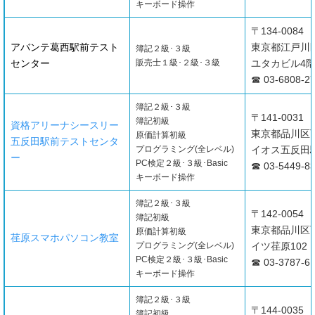
キーボード操作
〒134-0084
アバンテ葛西駅前テスト
東京都江戸川区
簿記２級･３級
センター
販売士１級･２級･３級
ユタカビル4
☎ 03-6808-2
簿記２級･３級
〒141-0031
簿記初級
資格アリーナシースリー
東京都品川区西
原価計算初級
五反田駅前テストセンタ
プログラミング(全レベル)
イオス五反田駅
ー
PC検定２級･３級･Basic
☎ 03-5449-8
キーボード操作
簿記２級･３級
〒142-0054
簿記初級
東京都品川区西
原価計算初級
荏原スマホパソコン教室
プログラミング(全レベル)
イツ荏原102
PC検定２級･３級･Basic
☎ 03-3787-6
キーボード操作
簿記２級･３級
〒144-0035
簿記初級