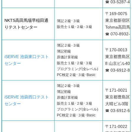
☎ 03-5287-4
〒169-0075
NKTS高田馬場早稲田通
東京都新宿区
簿記２級･３級
りテストセンター
販売士１級･２級･３級
Tohma高田馬
☎ 070-8932-
簿記２級･３級
〒170-0013
簿記初級
iSERVE 池袋東口テスト
東京都豊島区東池
原価計算初級
センター
販売士１級･２級･３級
8 山京ビル40
プログラミング(全レベル)
☎ 03-6912-8
PC検定２級･３級･Basic
簿記２級･３級
〒171-0021
簿記初級
iSERVE 池袋西口テスト
東京都豊島区西
原価計算初級
センター
販売士１級･２級･３級
大晴ビル3階
プログラミング(全レベル)
☎ 03-6912-6
PC検定２級･３級･Basic
〒171-0022