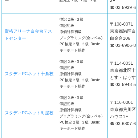
ー
販売士１級･２級･３級
2F
☎ 03-5939-6
簿記２級･３級
〒108-0071
簿記初級
資格アリーナ白金台テス
東京都港区白金
原価計算初級
トセンター
プログラミング(全レベル)
白金台106
PC検定２級･３級･Basic
☎ 03-6906-8
キーボード操作
簿記２級･３級
〒114-0031
簿記初級
東京都北区十条
スタディPCネット十条校
原価計算初級
とす・はうす1
PC検定２級･３級･Basic
☎ 03-5948-5
キーボード操作
簿記２級･３級
〒116-0001
簿記初級
東京都荒川区町
原価計算初級
スタディPCネット町屋校
プログラミング(全レベル)
ハウス1F
PC検定２級･３級･Basic
☎ 03-6807-6
キーボード操作