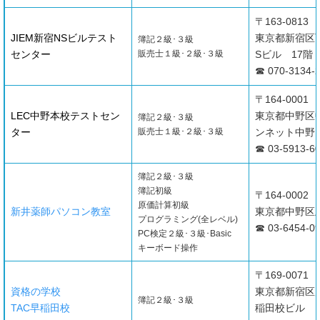
〒163-0813
JIEM新宿NSビルテスト
東京都新宿区西
簿記２級･３級
センター
販売士１級･２級･３級
Sビル 17階
☎ 070-3134-
〒164-0001
LEC中野本校テストセン
東京都中野区中
簿記２級･３級
ター
販売士１級･２級･３級
ンネット中野
☎ 03-5913-6
簿記２級･３級
簿記初級
〒164-0002
原価計算初級
新井薬師パソコン教室
東京都中野区上高
プログラミング(全レベル)
☎ 03-6454-0
PC検定２級･３級･Basic
キーボード操作
〒169-0071
資格の学校
東京都新宿区戸塚
簿記２級･３級
TAC早稲田校
稲田校ビル