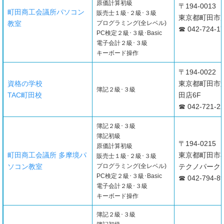
原価計算初級
〒194-0013
町田商工会議所パソコン
販売士１級･２級･３級
東京都町田市原町
教室
プログラミング(全レベル)
☎ 042-724-1
PC検定２級･３級･Basic
電子会計２級･３級
キーボード操作
〒194-0022
資格の学校
東京都町田市森
簿記２級･３級
TAC町田校
田店6F
☎ 042-721-2
簿記２級･３級
簿記初級
〒194-0215
原価計算初級
町田商工会議所 多摩境パ
東京都町田市小山
販売士１級･２級･３級
ソコン教室
プログラミング(全レベル)
テクノパーク
PC検定２級･３級･Basic
☎ 042-794-8
電子会計２級･３級
キーボード操作
簿記２級･３級