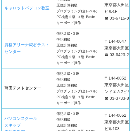
東京都大田区南
原価計算初級
キャロットパソコン教室
プログラミング(全レベル)
ビル1F
PC検定２級･３級･Basic
☎ 03-6715-8
キーボード操作
簿記２級･３級
簿記初級
〒144-0047
資格アリーナ糀谷テスト
原価計算初級
東京都大田区萩中
センター
プログラミング(全レベル)
☎ 03-6423-2
PC検定２級･３級･Basic
キーボード操作
簿記２級･３級
〒144-0052
簿記初級
東京都大田区蒲
原価計算初級
蒲田テストセンター
プログラミング(全レベル)
ンドエム2ビル
PC検定２級･３級･Basic
☎ 03-3733-8
キーボード操作
簿記２級･３級
〒144-0052
パソコンスクール
簿記初級
東京都大田区蒲
スキップ
原価計算初級
ビル103