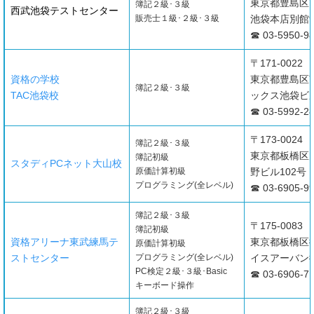
東京都豊島区南
簿記２級･３級
西武池袋テストセンター
販売士１級･２級･３級
池袋本店別館
☎ 03-5950-9
〒171-0022
資格の学校
東京都豊島区南
簿記２級･３級
TAC池袋校
ックス池袋ビル
☎ 03-5992-2
〒173-0024
簿記２級･３級
東京都板橋区大
簿記初級
スタディPCネット大山校
原価計算初級
野ビル102号
プログラミング(全レベル)
☎ 03-6905-9
簿記２級･３級
〒175-0083
簿記初級
資格アリーナ東武練馬テ
東京都板橋区徳
原価計算初級
ストセンター
プログラミング(全レベル)
イスアーバン
PC検定２級･３級･Basic
☎ 03-6906-7
キーボード操作
簿記２級･３級