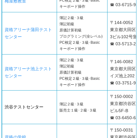
PC検定２級･３級･Basic
梅屋敷教室
☎ 03-6715-9
キーボード操作
簿記２級･３級
〒144-0052
簿記初級
資格アリーナ蒲田テスト
東京都大田区蒲
原価計算初級
センター
プログラミング(全レベル)
3ビル102号室
PC検定２級･３級･Basic
☎ 03-5713-2
キーボード操作
簿記２級･３級
〒146-0082
簿記初級
資格アリーナ池上テスト
東京都大田区池
原価計算初級
センター
イズ池上202
PC検定２級･３級･Basic
☎ 03-3751-9
キーボード操作
〒150-0002
東京都渋谷区渋
簿記２級･３級
渋谷テストセンター
販売士１級･２級･３級
ビル5F-B
☎ 03-6450-6
〒150-0031
資格の学校
東京都渋谷区桜