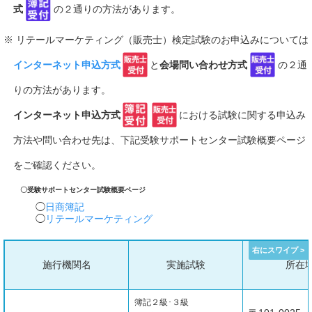
式
の２通りの方法があります。
※ リテールマーケティング（販売士）検定試験のお申込みについては
インターネット申込方式
と
会場問い合わせ方式
の２通
りの方法があります。
インターネット申込方式
における試験に関する申込み
方法や問い合わせ先は、下記受験サポートセンター試験概要ページ
をご確認ください。
〇受験サポートセンター試験概要ページ
日商簿記
リテールマーケティング
施行機関名
実施試験
所在
簿記２級･３級