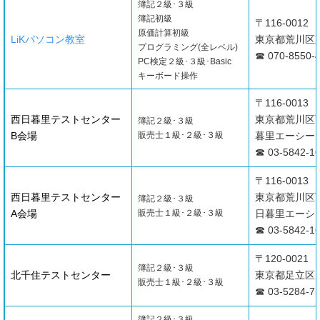
簿記２級･３級
簿記初級
〒116-0012
原価計算初級
LiKパソコン教室
東京都荒川区東尾
プログラミング(全レベル)
☎ 070-8550-
PC検定２級･３級･Basic
キーボード操作
〒116-0013
西日暮里テストセンター
東京都荒川区西
簿記２級･３級
B会場
販売士１級･２級･３級
暮里エーシービ
☎ 03-5842-1
〒116-0013
西日暮里テストセンター
東京都荒川区西
簿記２級･３級
A会場
販売士１級･２級･３級
日暮里エーシー
☎ 03-5842-1
〒120-0021
簿記２級･３級
北千住テストセンター
東京都足立区日
販売士１級･２級･３級
☎ 03-5284-7
簿記２級･３級