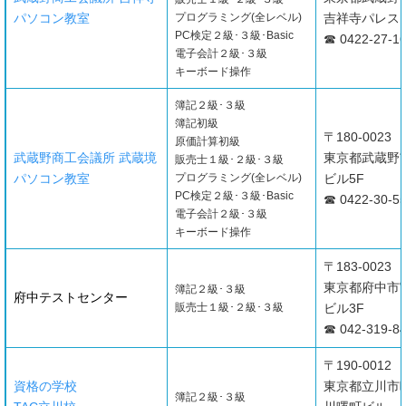
パソコン教室
プログラミング(全レベル)
吉祥寺パレスビ
PC検定２級･３級･Basic
☎ 0422-27-1
電子会計２級･３級
キーボード操作
簿記２級･３級
簿記初級
〒180-0023
原価計算初級
武蔵野商工会議所 武蔵境
東京都武蔵野市
販売士１級･２級･３級
パソコン教室
プログラミング(全レベル)
ビル5F
PC検定２級･３級･Basic
☎ 0422-30-5
電子会計２級･３級
キーボード操作
〒183-0023
東京都府中市宮
簿記２級･３級
府中テストセンター
販売士１級･２級･３級
ビル3F
☎ 042-319-8
〒190-0012
資格の学校
東京都立川市曙
簿記２級･３級