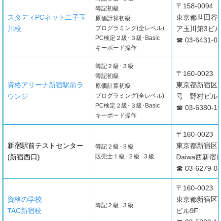
〒158-0094
簿記初級
スタディPCネット二子玉
東京都世田谷区
原価計算初級
川校
プログラミング(全レベル)
ア玉川第3ビル
PC検定２級･３級･Basic
☎ 03-6431-0
キーボード操作
簿記２級･３級
〒160-0023
簿記初級
資格アリーナ新宿駅前ラ
東京都新宿区西
原価計算初級
ウンジ
プログラミング(全レベル)
号 野村ビル1
PC検定２級･３級･Basic
☎ 03-6380-1
キーボード操作
〒160-0023
新宿駅前テストセンター
東京都新宿区西
簿記２級･３級
(新宿西口)
販売士１級･２級･３級
Daiwa西新宿
☎ 03-6279-0
〒160-0023
資格の学校
東京都新宿区西
簿記２級･３級
TAC新宿校
ビル9F