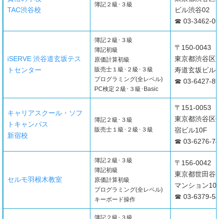
簿記２級･３級
TAC渋谷校
ビル渋谷02 
☎ 03-3462-0
簿記２級･３級
〒150-0043
簿記初級
iSERVE 渋谷道玄坂テス
東京都渋谷区道
原価計算初級
トセンター
販売士１級･２級･３級
寿道玄坂ビル
プログラミング(全レベル)
☎ 03-6427-8
PC検定２級･３級･Basic
〒151-0053
キャリアスクール・ソフ
東京都渋谷区代々
簿記２級･３級
トキャンパス
販売士１級･２級･３級
宿ビル10F
新宿校
☎ 03-6276-7
簿記２級･３級
〒156-0042
簿記初級
東京都世田谷区羽
セルモ羽根木教室
原価計算初級
マンション10
プログラミング(全レベル)
☎ 03-6379-5
キーボード操作
簿記２級･３級