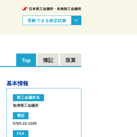
受験できる検定試験
Top
簿記
珠算
基本情報
商工会議所名
魚津商工会議所
電話
0765-22-1200
FAX