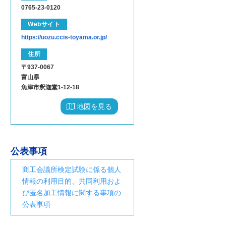
0765-23-0120
Webサイト
https://uozu.ccis-toyama.or.jp/
住所
〒937-0067
富山県
魚津市釈迦堂1-12-18
地図を見る
公表事項
商工会議所検定試験に係る個人
情報の利用目的、共同利用およ
び匿名加工情報に関する事項の
公表事項