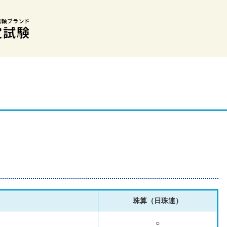
珠算（日珠連）
○