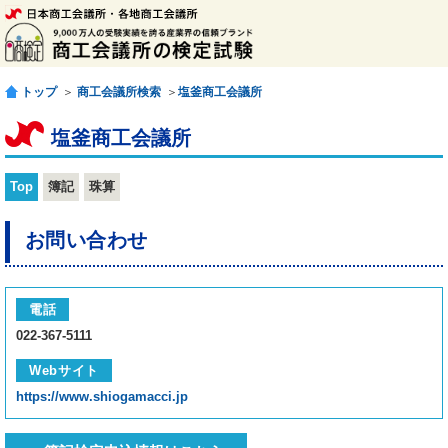
トップ
＞
商工会議所検索
＞
塩釜商工会議所
塩釜商工会議所
Top
簿記
珠算
お問い合わせ
電話
022-367-5111
Webサイト
https://www.shiogamacci.jp