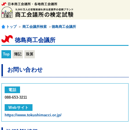
トップ
＞
商工会議所検索
＞
徳島商工会議所
徳島商工会議所
Top
簿記
珠算
お問い合わせ
電話
088-653-3211
Webサイト
https://www.tokushimacci.or.jp/