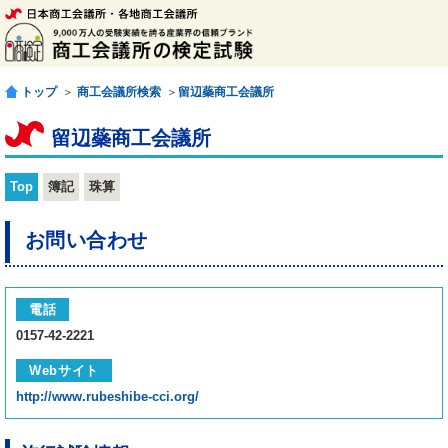
トップ
＞
商工会議所検索
＞
留辺蘂商工会議所
留辺蘂商工会議所
Top
簿記
珠算
お問い合わせ
電話
0157-42-2221
Webサイト
http://www.rubeshibe-cci.org/