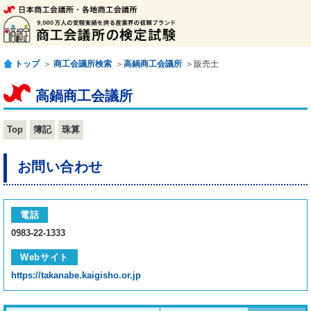
トップ
＞
商工会議所検索
＞
高鍋商工会議所
＞販売士
高鍋商工会議所
Top
簿記
珠算
お問い合わせ
電話
0983-22-1333
Webサイト
https://takanabe.kaigisho.or.jp