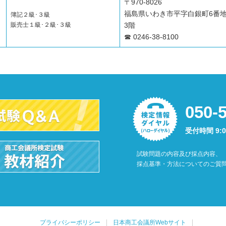
〒970-8026
ン
福島県いわき市平字白銀町6番
簿記２級･３級
販売士１級･２級･３級
3階
☎ 0246-38-8100
050-
受付時間 9:
試験問題の内容及び採点内容、
採点基準・方法についてのご質
プライバシーポリシー
日本商工会議所Webサイト