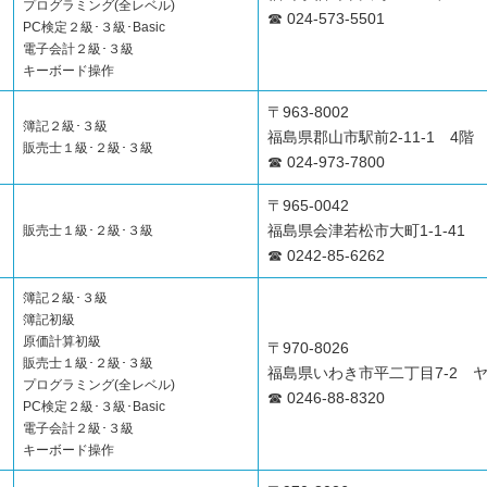
プログラミング(全レベル)
☎ 024-573-5501
PC検定２級･３級･Basic
電子会計２級･３級
キーボード操作
〒963-8002
簿記２級･３級
福島県郡山市駅前2-11-1 4階
販売士１級･２級･３級
☎ 024-973-7800
〒965-0042
福島県会津若松市大町1-1-41
販売士１級･２級･３級
☎ 0242-85-6262
簿記２級･３級
簿記初級
原価計算初級
〒970-8026
販売士１級･２級･３級
福島県いわき市平二丁目7-2 
プログラミング(全レベル)
☎ 0246-88-8320
PC検定２級･３級･Basic
電子会計２級･３級
キーボード操作