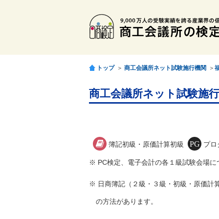
トップ
＞
商工会議所ネット試験施行機関
＞
商工会議所ネット試験施行
簿記初級・原価計算初級
プロ
※ PC検定、電子会計の各１級試験会場
※ 日商簿記（２級・３級・初級・原価計
の方法があります。