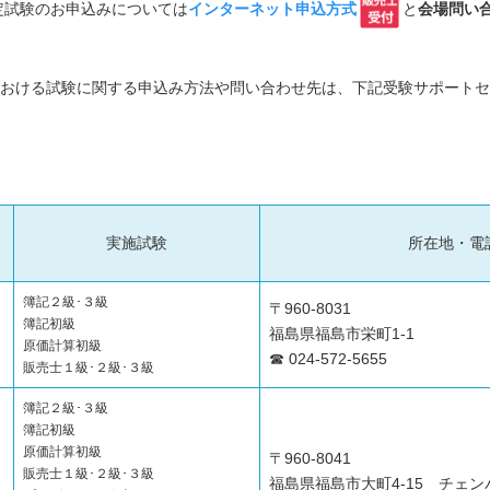
定試験のお申込みについては
インターネット申込方式
と
会場問い
おける試験に関する申込み方法や問い合わせ先は、下記受験サポートセ
実施試験
所在地・電
簿記２級･３級
〒960-8031
簿記初級
福島県福島市栄町1-1
原価計算初級
☎ 024-572-5655
販売士１級･２級･３級
簿記２級･３級
簿記初級
原価計算初級
〒960-8041
販売士１級･２級･３級
福島県福島市大町4-15 チェン