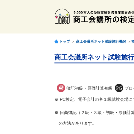
トップ
＞
商工会議所ネット試験施行機関
＞
商工会議所ネット試験施行
簿記初級・原価計算初級
プロ
※ PC検定、電子会計の各１級試験会場
※ 日商簿記（２級・３級・初級・原価計
の方法があります。