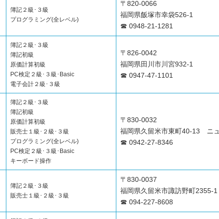
〒820-0066
簿記２級･３級
福岡県飯塚市幸袋526-1
プログラミング(全レベル)
☎ 0948-21-1281
簿記２級･３級
〒826-0042
簿記初級
福岡県田川市川宮932-1
原価計算初級
PC検定２級･３級･Basic
☎ 0947-47-1101
電子会計２級･３級
簿記２級･３級
簿記初級
〒830-0032
原価計算初級
福岡県久留米市東町40-13 ニ
販売士１級･２級･３級
プログラミング(全レベル)
☎ 0942-27-8346
PC検定２級･３級･Basic
キーボード操作
〒830-0037
簿記２級･３級
福岡県久留米市諏訪野町2355-1
販売士１級･２級･３級
☎ 094-227-8608