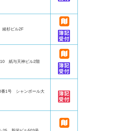
 綾杉ビル2F
-10 紙与天神ビル2階
0番1号 シャンボール大
-25 新栄ビル503号