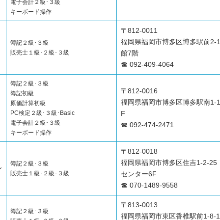
電子会計２級･３級
キーボード操作
〒812-0011
福岡県福岡市博多区博多駅前2-1
簿記２級･３級
販売士１級･２級･３級
館7階
☎ 092-409-4064
簿記２級･３級
〒812-0016
簿記初級
福岡県福岡市博多区博多駅南1-1
原価計算初級
PC検定２級･３級･Basic
F
電子会計２級･３級
☎ 092-474-2471
キーボード操作
〒812-0018
福岡県福岡市博多区住吉1-2-2
簿記２級･３級
シ
販売士１級･２級･３級
センター6F
☎ 070-1489-9558
〒813-0013
簿記２級･３級
福岡県福岡市東区香椎駅前1-8-1