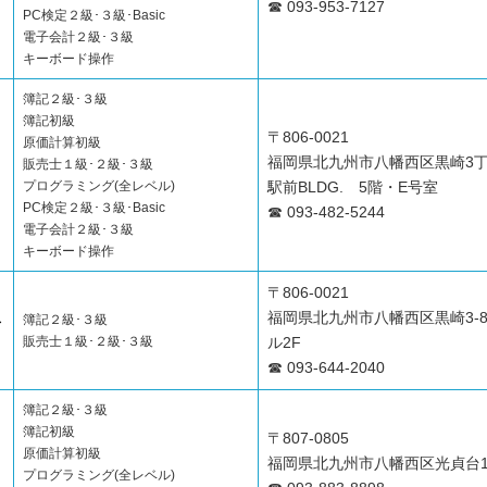
☎ 093-953-7127
PC検定２級･３級･Basic
電子会計２級･３級
キーボード操作
簿記２級･３級
簿記初級
〒806-0021
原価計算初級
福岡県北九州市八幡西区黒崎3丁
販売士１級･２級･３級
プログラミング(全レベル)
駅前BLDG. 5階・E号室
PC検定２級･３級･Basic
☎ 093-482-5244
電子会計２級･３級
キーボード操作
〒806-0021
ス
福岡県北九州市八幡西区黒崎3-8
簿記２級･３級
販売士１級･２級･３級
ル2F
☎ 093-644-2040
簿記２級･３級
簿記初級
〒807-0805
原価計算初級
福岡県北九州市八幡西区光貞台1-
プログラミング(全レベル)