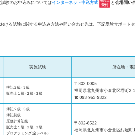
定試験のお申込みについては
インターネット申込方式
と
会場問い
おける試験に関する申込み方法や問い合わせ先は、下記受験サポートセ
実施試験
所在地・電
〒802-0005
簿記２級･３級
福岡県北九州市小倉北区堺町2-1
販売士１級･２級･３級
☎ 093-953-9322
簿記２級･３級
簿記初級
原価計算初級
〒802-8522
販売士１級･２級･３級
福岡県北九州市小倉北区紺屋町1
プログラミング(全レベル)