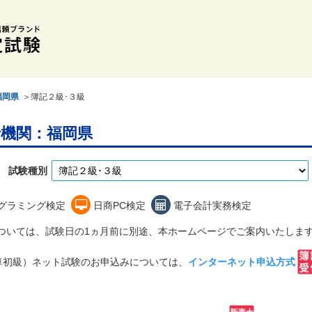
福岡県
＞簿記２級･３級
機関：福岡県
試験種別
グラミング検定
日商PC検定
電子会計実務検定
については、試験日の1ヵ月前に別途、本ホームページでご案内いたしま
算初級）ネット試験のお申込みについては、
インターネット申込方式