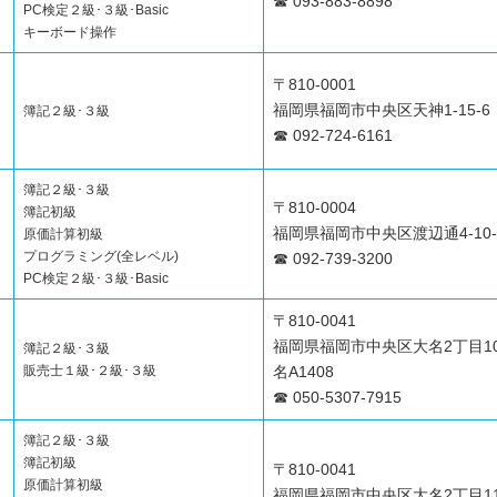
☎ 093-883-8898
PC検定２級･３級･Basic
キーボード操作
〒810-0001
福岡県福岡市中央区天神1-15-6
簿記２級･３級
☎ 092-724-6161
簿記２級･３級
〒810-0004
簿記初級
福岡県福岡市中央区渡辺通4-10
原価計算初級
プログラミング(全レベル)
☎ 092-739-3200
PC検定２級･３級･Basic
〒810-0041
福岡県福岡市中央区大名2丁目1
簿記２級･３級
販売士１級･２級･３級
名A1408
☎ 050-5307-7915
簿記２級･３級
簿記初級
〒810-0041
原価計算初級
福岡県福岡市中央区大名2丁目11