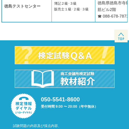
徳島県徳島市寺島本
簿記２級･３級
徳島テストセンター
販売士１級･２級･３級
筋ビル2階
☎ 088-678-7873
050-5541-8600
受付時間 9:00 〜 20:00（年中無休）
試験問題の内容及び採点内容、