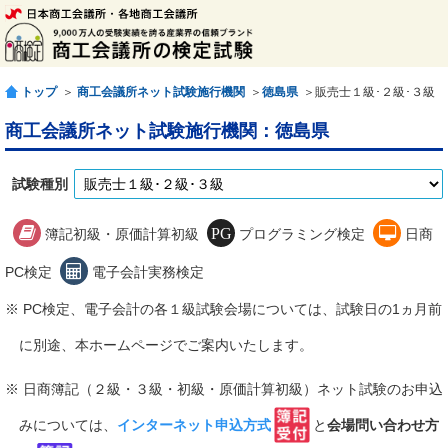
トップ
＞
商工会議所ネット試験施行機関
＞
徳島県
＞販売士１級･２級･３級
商工会議所ネット試験施行機関：徳島県
試験種別
簿記初級・原価計算初級
プログラミング検定
日商
PC検定
電子会計実務検定
※ PC検定、電子会計の各１級試験会場については、試験日の1ヵ月前
に別途、本ホームページでご案内いたします。
※ 日商簿記（２級・３級・初級・原価計算初級）ネット試験のお申込
みについては、
インターネット申込方式
と
会場問い合わせ方