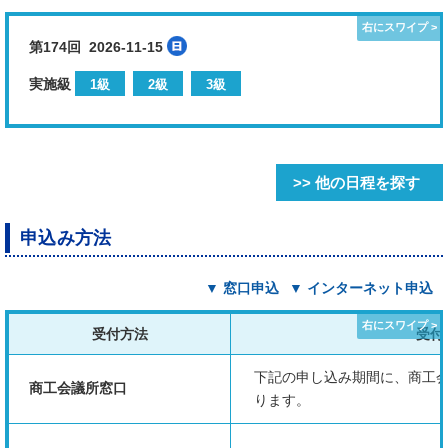
第174回 2026-11-15
実施級
1級
2級
3級
>> 他の日程を探す
申込み方法
▼ 窓口申込
▼ インターネット申込
受付方法
受付
下記の申し込み期間に、商工
商工会議所窓口
ります。