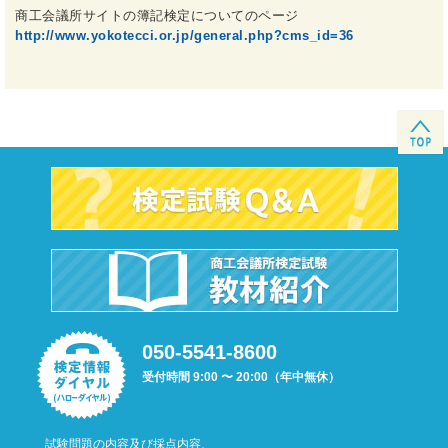
商工会議所サイトの簿記検定についてのページ
http://www.yokotecci.or.jp/general.php?cms_id=36
050-5541-8600
受付時間 9:00 〜 20:00（年中無休）
試験問題の内容及び採点内容、