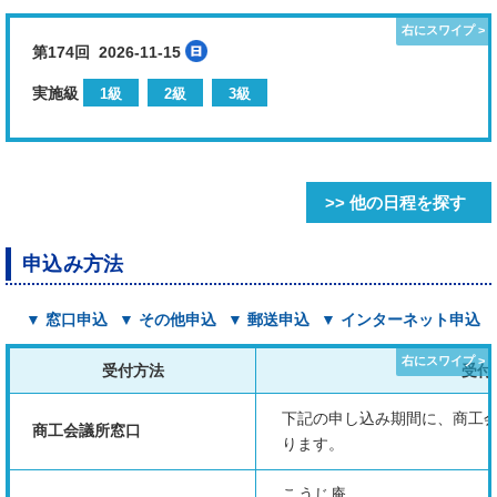
第174回 2026-11-15
実施級
1級
2級
3級
>> 他の日程を探す
申込み方法
▼ 窓口申込
▼ その他申込
▼ 郵送申込
▼ インターネット申込
受付方法
受付
下記の申し込み期間に、商工
商工会議所窓口
ります。
こうじ庵