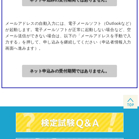
他の受験者に対する迷惑行為を行う者
暴力行為や器物破損など試験に対する妨害行為に
およぶ者
メールアドレスの自動入力には、電子メールソフト（Outlookなど）
が起動します。電子メールソフトが正常に起動しない場合など、空
その他の不正行為を行う者
メール送信ができない場合は、以下の「メールアドレスを手動で入
力する」を押して、申し込みを継続してください（申込者情報入力
※なお、厳正公正な施行のため、試験中に試験委員
画面へ進みます）。
がお声がけすることがありますので、あらかじめご
了承ください（受験者の本人確認を含みます）。
ネット申込みの受付期間ではありません。
試験中の飲食、喫煙はできません。
試験中は、携帯電話や腕時計型情報端末等、外部と
の通信が可能な機器の使用を一切禁止します。
試験中に、受験機器等にトラブルが発生した場合
や、気分が悪くなった場合は、手を挙げるなどして
試験委員にお知らせください。
試験問題を含め、試験に関して知りえた情報全般の
複製、外部への開示、漏洩（ソーシャル・ネットワ