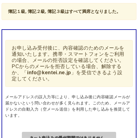
人のみ入場を許可します。
簿記１級, 簿記２級, 簿記３級はすべて満席となりました。
試験会場への来場は時間厳守としてください。
次に該当する受験者は失格とし、試験途中で受験を
お断りするとともに、今後も受験をお断りするなど
の対応を取らせていただきます。
お申し込み受付後に、内容確認のためのメールを
試験委員の指示に従わない者
通知いたします。携帯・スマートフォンをご利用
の場合、メールの拒否設定を確認してください。
試験中に、助言を与えたり、受けたりする者
PCからのメールを拒否している場合、解除する
試験問題等を複写する者
か、「
info@kentei.ne.jp
」を受信できるよう設
定してください。
問題用紙・答案用紙・計算用紙を持ち出す者
※簿記検定試験１級については、問題用紙・計算
用紙の持ち帰りを認め、失格としない。
メールアドレスの誤入力等により、申し込み後に内容確認メールが
届かないという問い合わせが多く見られます。このため、メールア
受験機器を使用し、試験プログラム以外のアプリ
ドレスの自動入力（空メール送信）を利用した申し込みを推奨して
ケーションソフトウエアを利用する者
います。
本人の代わりに試験を受けようとする者、または
受けた者
ネット申込みの受付期間ではありません。