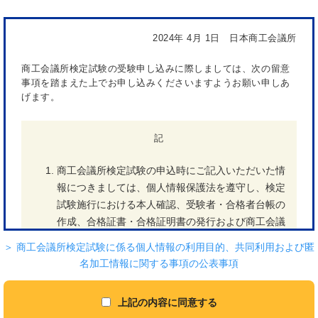
2024年 4月 1日 日本商工会議所
商工会議所検定試験の受験申し込みに際しましては、次の留意
事項を踏まえた上でお申し込みくださいますようお願い申しあ
げます。
記
商工会議所検定試験の申込時にご記入いただいた情
報につきましては、個人情報保護法を遵守し、検定
試験施行における本人確認、受験者・合格者台帳の
作成、合格証書・合格証明書の発行および商工会議
所検定試験に関する連絡、各種情報提供に使用し、
＞ 商工会議所検定試験に係る個人情報の利用目的、共同利用および匿
目的外の使用はいたしません。
名加工情報に関する事項の公表事項
受験に際しては、本人確認を行いますので、必ず身
分証明書（氏名、生年月日、顔写真のいずれも確認
上記の内容に同意する
できるもの＜例＞運転免許証、旅券（パスポー