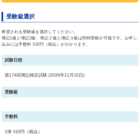
ト）、社員証、学生証など）を携帯してください。
身分証明書をお持ちでない方は、受験希望地の商工
受験級選択
会議所（または試験施行機関）にご相談ください。
試験問題の内容および採点内容、採点基準・方法に
希望される受験級を選択してください。
簿記1級と簿記2級、簿記２級と簿記３級は同時受験が可能です。お申し
ついてのご質問には、一切回答できません。
込みには手数料 310円（税込）がかかります。
取得点数は、受験者本人にのみ開示します。受験さ
れた商工会議所にお問合せください。ただし、答案
試験日程
の公開、返却には一切応じられませんので、あらか
じめご了承ください。
第174回簿記検定試験 (2026年11月15日)
合格証書の再発行はできません。合格証明書の発行
につきましては、受験された商工会議所にお問合せ
受験級
ください。
一度申し込まれた受験料の返還は認めません。
手数料
一度申し込まれた試験日の延期・変更、受験地の変
更は認めません。
1律 310円（税込）
試験会場には所定の申込手続きを完了した受験者本