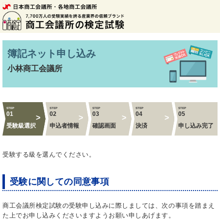
簿記ネット申し込み
小林商工会議所
STEP
STEP
STEP
STEP
STEP
01
02
03
04
05
受験級選択
申込者情報
確認画面
決済
申し込み完了
受験する級を選んでください。
受験に関しての同意事項
商工会議所検定試験の受験申し込みに際しましては、次の事項を踏まえ
た上でお申し込みくださいますようお願い申しあげます。