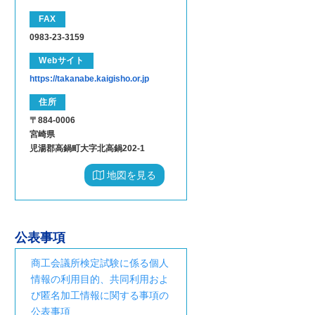
FAX
0983-23-3159
Webサイト
https://takanabe.kaigisho.or.jp
住所
〒884-0006
宮崎県
児湯郡高鍋町大字北高鍋202-1
地図を見る
公表事項
商工会議所検定試験に係る個人
情報の利用目的、共同利用およ
び匿名加工情報に関する事項の
公表事項