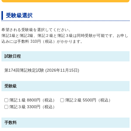
ト）、社員証、学生証など）を携帯してください。
身分証明書をお持ちでない方は、受験希望地の商工
受験級選択
会議所（または試験施行機関）にご相談ください。
試験問題の内容および採点内容、採点基準・方法に
希望される受験級を選択してください。
簿記1級と簿記2級、簿記２級と簿記３級は同時受験が可能です。お申し
ついてのご質問には、一切回答できません。
込みには手数料 310円（税込）がかかります。
取得点数は、受験者本人にのみ開示します。受験さ
れた商工会議所にお問合せください。ただし、答案
試験日程
の公開、返却には一切応じられませんので、あらか
じめご了承ください。
第174回簿記検定試験 (2026年11月15日)
合格証書の再発行はできません。合格証明書の発行
につきましては、受験された商工会議所にお問合せ
受験級
ください。
簿記１級 8800円（税込）
簿記２級 5500円（税込）
一度申し込まれた受験料の返還は認めません。
簿記３級 3300円（税込）
一度申し込まれた試験日の延期・変更、受験地の変
更は認めません。
手数料
試験会場には所定の申込手続きを完了した受験者本