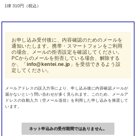
人のみ入場を許可します。
1律 310円（税込）
試験会場への来場は時間厳守としてください。
次に該当する受験者は失格とし、試験途中で受験を
お断りするとともに、今後も受験をお断りするなど
の対応を取らせていただきます。
お申し込み受付後に、内容確認のためのメールを
通知いたします。携帯・スマートフォンをご利用
試験委員の指示に従わない者
の場合、メールの拒否設定を確認してください。
PCからのメールを拒否している場合、解除する
試験中に、助言を与えたり、受けたりする者
か、「
info@kentei.ne.jp
」を受信できるよう設
定してください。
試験問題等を複写する者
問題用紙・答案用紙・計算用紙を持ち出す者
※簿記検定試験１級については、問題用紙・計算
メールアドレスの誤入力等により、申し込み後に内容確認メールが
届かないという問い合わせが多く見られます。このため、メールア
用紙の持ち帰りを認め、失格としない。
ドレスの自動入力（空メール送信）を利用した申し込みを推奨して
受験機器を使用し、試験プログラム以外のアプリ
います。
ケーションソフトウエアを利用する者
本人の代わりに試験を受けようとする者、または
ネット申込みの受付期間ではありません。
受けた者