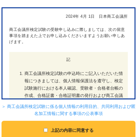
2024年 4月 1日 日本商工会議所
商工会議所検定試験の受験申し込みに際しましては、次の留意
事項を踏まえた上でお申し込みくださいますようお願い申しあ
げます。
記
商工会議所検定試験の申込時にご記入いただいた情
報につきましては、個人情報保護法を遵守し、検定
試験施行における本人確認、受験者・合格者台帳の
作成、合格証書・合格証明書の発行および商工会議
所検定試験に関する連絡、各種情報提供に使用し、
＞ 商工会議所検定試験に係る個人情報の利用目的、共同利用および匿
目的外の使用はいたしません。
名加工情報に関する事項の公表事項
受験に際しては、本人確認を行いますので、必ず身
分証明書（氏名、生年月日、顔写真のいずれも確認
上記の内容に同意する
できるもの＜例＞運転免許証、旅券（パスポー