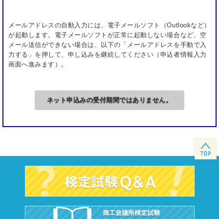
他の受験者に対する迷惑行為を行う者
暴力行為や器物破損など試験に対する妨害行為に
メールアドレスの自動入力には、電子メールソフト（Outlookなど）
が起動します。電子メールソフトが正常に起動しない場合など、空
およぶ者
メール送信ができない場合は、以下の「メールアドレスを手動で入
その他の不正行為を行う者
力する」を押して、申し込みを継続してください（申込者情報入力
画面へ進みます）。
※なお、厳正公正な施行のため、試験中に試験委員
がお声がけすることがありますので、あらかじめご
了承ください（受験者の本人確認を含みます）。
ネット申込みの受付期間ではありません。
試験中の飲食、喫煙はできません。
試験中は、携帯電話や腕時計型情報端末等、外部と
の通信が可能な機器の使用を一切禁止します。
試験中に、受験機器等にトラブルが発生した場合
や、気分が悪くなった場合は、手を挙げるなどして
試験委員にお知らせください。
試験問題を含め、試験に関して知りえた情報全般の
複製、外部への開示、漏洩（ソーシャル・ネットワ