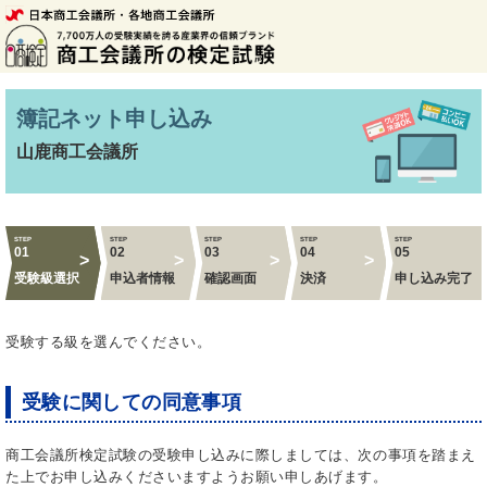
簿記ネット申し込み
山鹿商工会議所
STEP
STEP
STEP
STEP
STEP
01
02
03
04
05
受験級選択
申込者情報
確認画面
決済
申し込み完了
受験する級を選んでください。
受験に関しての同意事項
商工会議所検定試験の受験申し込みに際しましては、次の事項を踏まえ
た上でお申し込みくださいますようお願い申しあげます。