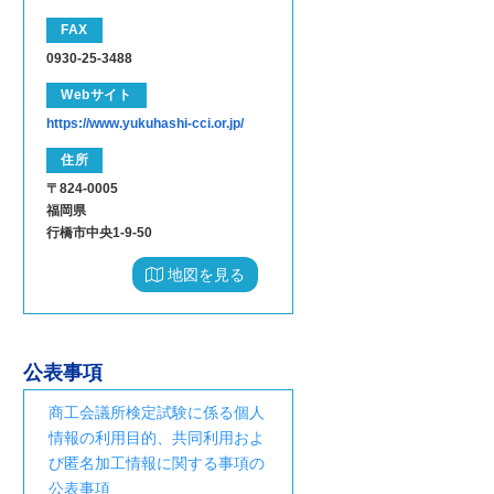
FAX
0930-25-3488
Webサイト
https://www.yukuhashi-cci.or.jp/
住所
〒824-0005
福岡県
行橋市中央1-9-50
地図を見る
公表事項
商工会議所検定試験に係る個人
情報の利用目的、共同利用およ
び匿名加工情報に関する事項の
公表事項