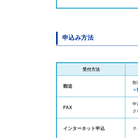
申込み方法
受付方法
郵
郵送
＞
申
FAX
さ
インターネット申込
ネ