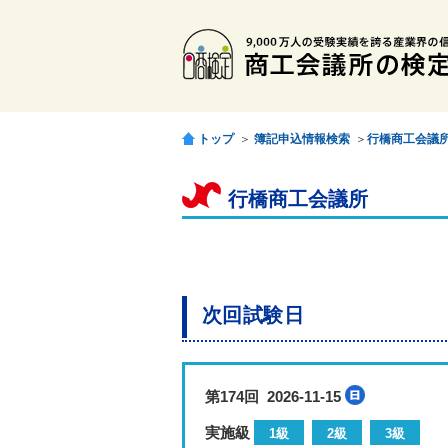
トップ
＞
簿記申込情報検索
＞
行橋商工会議
行橋商工会議所
次回試験日
第174回 2026-11-15
実施級
1級
2級
3級