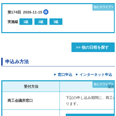
第174回 2026-11-15
実施級
1級
2級
3級
>> 他の日程を探す
申込み方法
▼ 窓口申込
▼ インターネット申込
受付方法
受付
下記の申し込み期間に、商工
商工会議所窓口
ります。