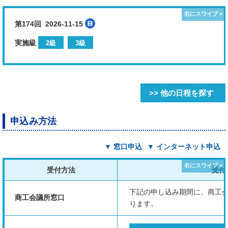
第174回 2026-11-15
実施級
2級
3級
>> 他の日程を探す
申込み方法
▼ 窓口申込
▼ インターネット申込
受付方法
受付
下記の申し込み期間に、商工
商工会議所窓口
ります。