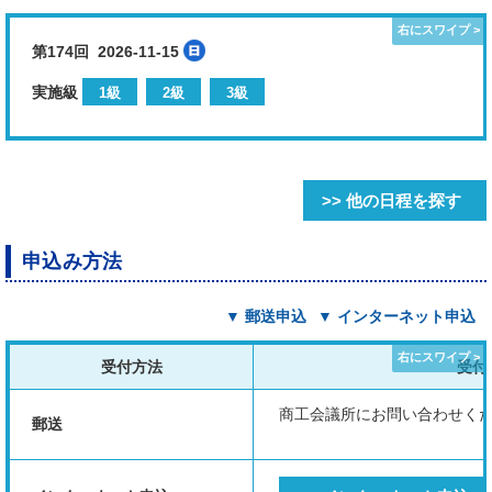
第174回 2026-11-15
実施級
1級
2級
3級
>> 他の日程を探す
申込み方法
▼ 郵送申込
▼ インターネット申込
受付方法
受付
商工会議所にお問い合わせく
郵送