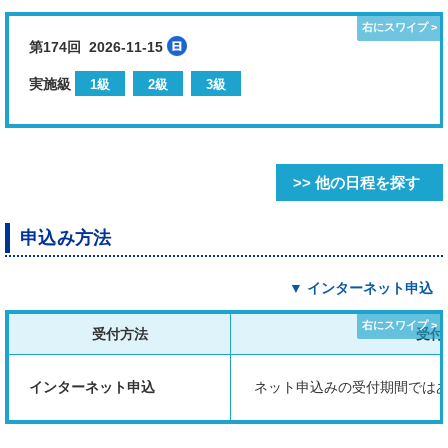
第174回 2026-11-15
実施級
1級
2級
3級
>> 他の日程を探す
申込み方法
▼ インターネット申込
受付方法
受付
インターネット申込
ネット申込みの受付期間では