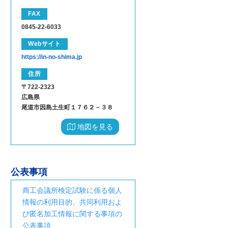
FAX
0845-22-6033
Webサイト
https://in-no-shima.jp
住所
〒722-2323
広島県
尾道市因島土生町１７６２－３８
地図を見る
公表事項
商工会議所検定試験に係る個人
情報の利用目的、共同利用およ
び匿名加工情報に関する事項の
公表事項