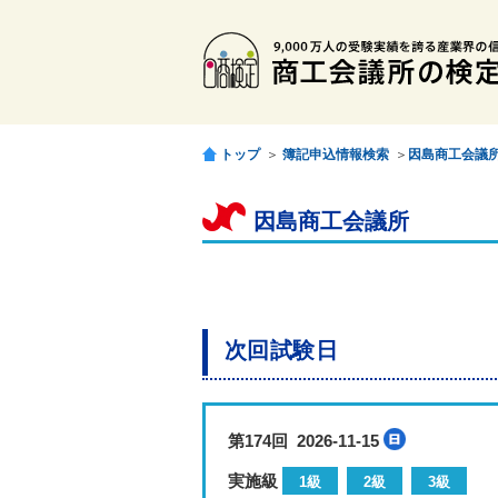
トップ
＞
簿記申込情報検索
＞
因島商工会議
因島商工会議所
次回試験日
第174回 2026-11-15
実施級
1級
2級
3級