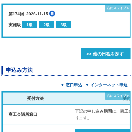
第174回 2026-11-15
実施級
1級
2級
3級
>> 他の日程を探す
申込み方法
▼ 窓口申込
▼ インターネット申込
受付方法
受付
下記の申し込み期間に、商工
商工会議所窓口
ります。