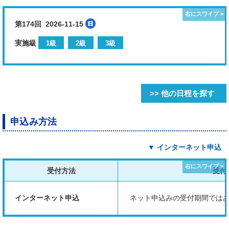
第174回 2026-11-15
実施級
1級
2級
3級
>> 他の日程を探す
申込み方法
▼ インターネット申込
受付方法
受付
インターネット申込
ネット申込みの受付期間では