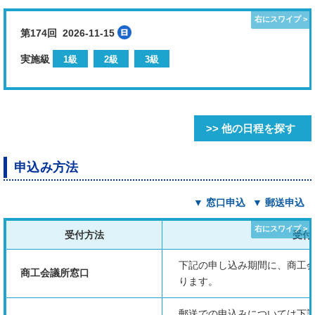
第174回 2026-11-15
実施級
1級
2級
3級
>> 他の日程を探す
申込み方法
▼ 窓口申込
▼ 郵送申込
受付方法
受付
下記の申し込み期間に、商工
商工会議所窓口
ります。
郵送での申込みについては下