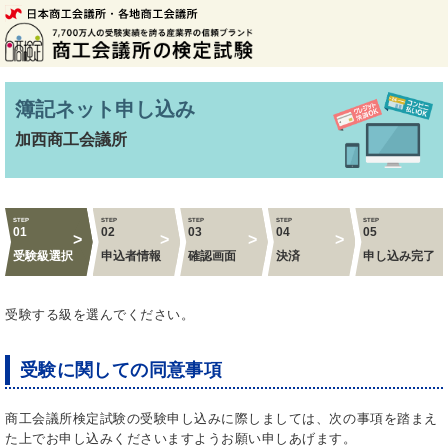
簿記ネット申し込み
加西商工会議所
STEP
STEP
STEP
STEP
STEP
01
02
03
04
05
受験級選択
申込者情報
確認画面
決済
申し込み完了
受験する級を選んでください。
受験に関しての同意事項
商工会議所検定試験の受験申し込みに際しましては、次の事項を踏まえ
た上でお申し込みくださいますようお願い申しあげます。