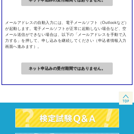
他の受験者に対する迷惑行為を行う者
暴力行為や器物破損など試験に対する妨害行為に
およぶ者
メールアドレスの自動入力には、電子メールソフト（Outlookなど）
が起動します。電子メールソフトが正常に起動しない場合など、空
その他の不正行為を行う者
メール送信ができない場合は、以下の「メールアドレスを手動で入
力する」を押して、申し込みを継続してください（申込者情報入力
※なお、厳正公正な施行のため、試験中に試験委員
画面へ進みます）。
がお声がけすることがありますので、あらかじめご
了承ください（受験者の本人確認を含みます）。
ネット申込みの受付期間ではありません。
試験中の飲食、喫煙はできません。
試験中は、携帯電話や腕時計型情報端末等、外部と
の通信が可能な機器の使用を一切禁止します。
試験中に、受験機器等にトラブルが発生した場合
や、気分が悪くなった場合は、手を挙げるなどして
試験委員にお知らせください。
試験問題を含め、試験に関して知りえた情報全般の
複製、外部への開示、漏洩（ソーシャル・ネットワ