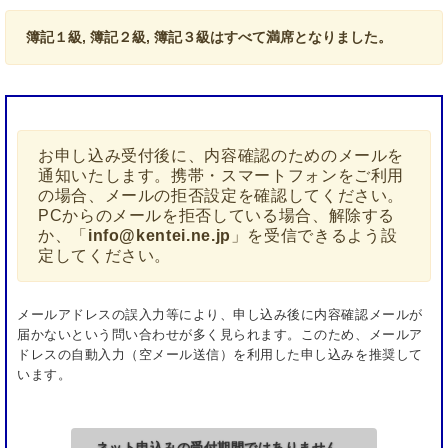
人のみ入場を許可します。
簿記１級, 簿記２級, 簿記３級はすべて満席となりました。
試験会場への来場は時間厳守としてください。
次に該当する受験者は失格とし、試験途中で受験を
お断りするとともに、今後も受験をお断りするなど
の対応を取らせていただきます。
お申し込み受付後に、内容確認のためのメールを
試験委員の指示に従わない者
通知いたします。携帯・スマートフォンをご利用
の場合、メールの拒否設定を確認してください。
試験中に、助言を与えたり、受けたりする者
PCからのメールを拒否している場合、解除する
試験問題等を複写する者
か、「
info@kentei.ne.jp
」を受信できるよう設
定してください。
問題用紙・答案用紙・計算用紙を持ち出す者
※簿記検定試験１級については、問題用紙・計算
用紙の持ち帰りを認め、失格としない。
メールアドレスの誤入力等により、申し込み後に内容確認メールが
届かないという問い合わせが多く見られます。このため、メールア
受験機器を使用し、試験プログラム以外のアプリ
ドレスの自動入力（空メール送信）を利用した申し込みを推奨して
ケーションソフトウエアを利用する者
います。
本人の代わりに試験を受けようとする者、または
受けた者
ネット申込みの受付期間ではありません。