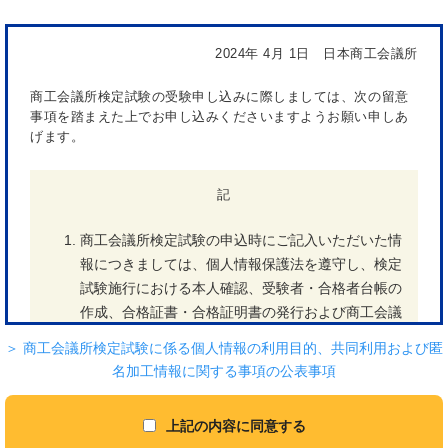
2024年 4月 1日 日本商工会議所
商工会議所検定試験の受験申し込みに際しましては、次の留意
事項を踏まえた上でお申し込みくださいますようお願い申しあ
げます。
記
商工会議所検定試験の申込時にご記入いただいた情
報につきましては、個人情報保護法を遵守し、検定
試験施行における本人確認、受験者・合格者台帳の
作成、合格証書・合格証明書の発行および商工会議
所検定試験に関する連絡、各種情報提供に使用し、
＞ 商工会議所検定試験に係る個人情報の利用目的、共同利用および匿
目的外の使用はいたしません。
名加工情報に関する事項の公表事項
受験に際しては、本人確認を行いますので、必ず身
分証明書（氏名、生年月日、顔写真のいずれも確認
上記の内容に同意する
できるもの＜例＞運転免許証、旅券（パスポー