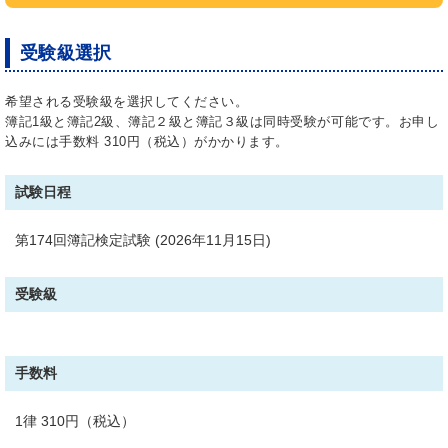
ト）、社員証、学生証など）を携帯してください。
身分証明書をお持ちでない方は、受験希望地の商工
受験級選択
会議所（または試験施行機関）にご相談ください。
試験問題の内容および採点内容、採点基準・方法に
希望される受験級を選択してください。
簿記1級と簿記2級、簿記２級と簿記３級は同時受験が可能です。お申し
ついてのご質問には、一切回答できません。
込みには手数料 310円（税込）がかかります。
取得点数は、受験者本人にのみ開示します。受験さ
れた商工会議所にお問合せください。ただし、答案
試験日程
の公開、返却には一切応じられませんので、あらか
じめご了承ください。
第174回簿記検定試験 (2026年11月15日)
合格証書の再発行はできません。合格証明書の発行
につきましては、受験された商工会議所にお問合せ
受験級
ください。
一度申し込まれた受験料の返還は認めません。
手数料
一度申し込まれた試験日の延期・変更、受験地の変
更は認めません。
1律 310円（税込）
試験会場には所定の申込手続きを完了した受験者本