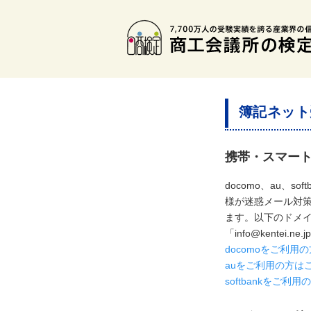
簿記ネット
携帯・スマー
docomo、au、
様が迷惑メール対
ます。以下のドメ
「info@kente
docomoをご利
auをご利用の方は
softbankをご