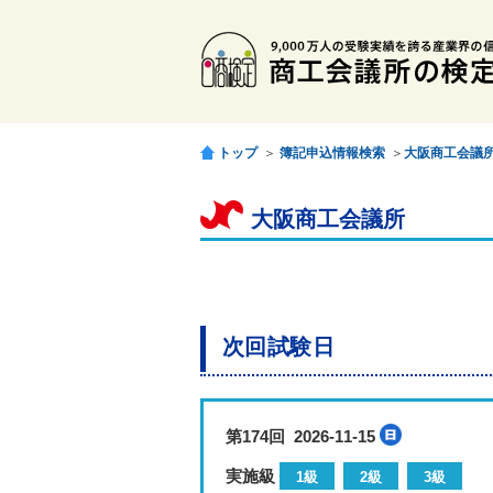
トップ
＞
簿記申込情報検索
＞
大阪商工会議
大阪商工会議所
次回試験日
第174回 2026-11-15
実施級
1級
2級
3級