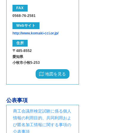
FAX
0568-76-2581
Webサイト
http://www.komaki-cci.or.jp/
住所
〒485-8552
愛知県
小牧市小牧5-253
地図を見る
公表事項
商工会議所検定試験に係る個人
情報の利用目的、共同利用およ
び匿名加工情報に関する事項の
公表事項