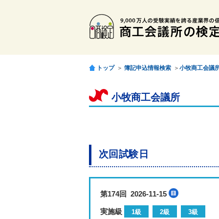
トップ
＞
簿記申込情報検索
＞
小牧商工会議
小牧商工会議所
次回試験日
第174回 2026-11-15
実施級
1級
2級
3級