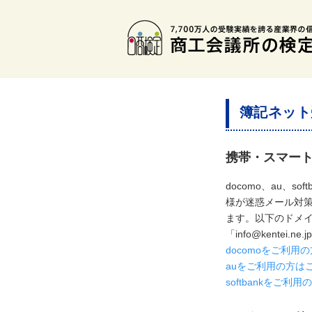
簿記ネット
携帯・スマー
docomo、au、
様が迷惑メール対
ます。以下のドメ
「info@kente
docomoをご利
auをご利用の方は
softbankをご