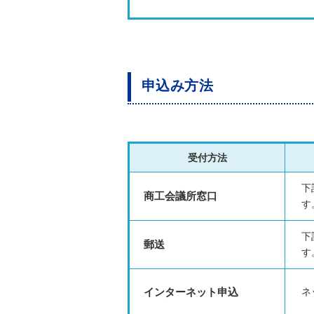
申込み方法
受付方法
下
商工会議所窓口
す
下
郵送
す
インターネット申込
ネ