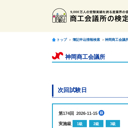
トップ
＞
簿記申込情報検索
＞
神岡商工会議
神岡商工会議所
次回試験日
第174回 2026-11-15
実施級
1級
2級
3級