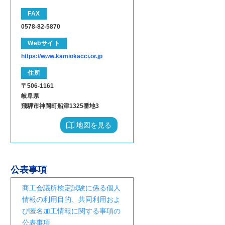
FAX
0578-82-5870
Webサイト
https://www.kamiokacci.or.jp
住所
〒506-1161
岐阜県
飛騨市神岡町船津1325番地3
地図を見る
公表事項
商工会議所検定試験に係る個人
情報の利用目的、共同利用およ
び匿名加工情報に関する事項の
公表事項