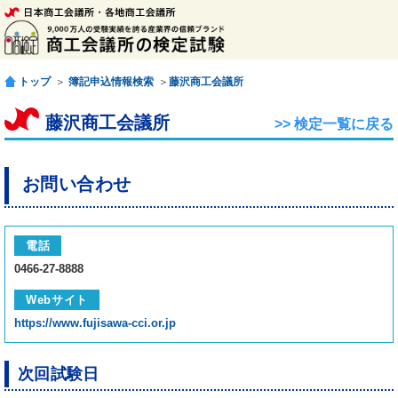
トップ
＞
簿記申込情報検索
＞
藤沢商工会議所
藤沢商工会議所
>> 検定一覧に戻る
お問い合わせ
電話
0466-27-8888
Webサイト
https://www.fujisawa-cci.or.jp
次回試験日