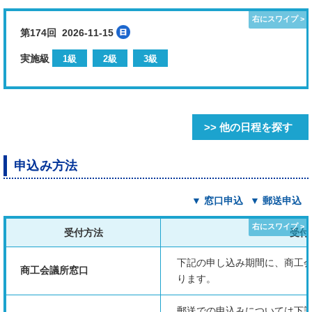
第174回 2026-11-15
実施級
1級
2級
3級
>> 他の日程を探す
申込み方法
▼ 窓口申込
▼ 郵送申込
受付方法
受付
下記の申し込み期間に、商工
商工会議所窓口
ります。
郵送での申込みについては下