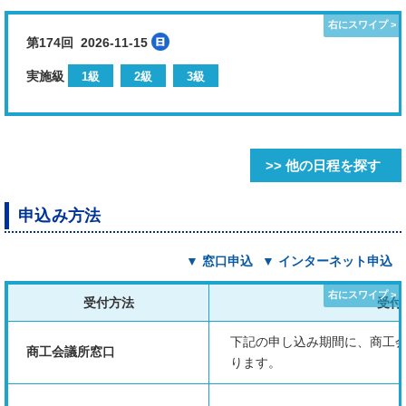
第174回 2026-11-15
実施級
1級
2級
3級
>> 他の日程を探す
申込み方法
▼ 窓口申込
▼ インターネット申込
受付方法
受付
下記の申し込み期間に、商工
商工会議所窓口
ります。