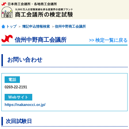
トップ
＞
簿記申込情報検索
＞
信州中野商工会議所
信州中野商工会議所
>> 検定一覧に戻る
お問い合わせ
電話
0269-22-2191
Webサイト
https://nakanocci.or.jp/
次回試験日